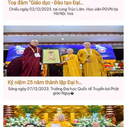
Toạ đàm "Giáo dục - Đào tạo Đại học và sau Đại học Phật giáo: Nhận diện và phát triển"
Chiều ngày 02/12/2023, tại cung Trúc Lâm, Học viện PGVN tại
Hà Nội, toạ
Kỷ niệm 25 năm thành lập Đại học Quốc tế Truyền bá Phật giáo Nguyên thủy Yangon
Sáng ngày 07/12/2023, Trường Đại học Quốc tế Truyền bá Phật
giáo Nguy�