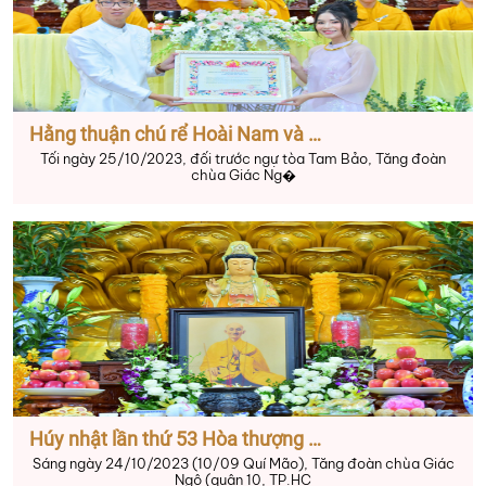
Hằng thuận chú rể Hoài Nam và cô dâu Trọng Nhân tại chùa Giác Ngộ
Tối ngày 25/10/2023, đối trước ngự tòa Tam Bảo, Tăng đoàn
chùa Giác Ng�
Húy nhật lần thứ 53 Hòa thượng Tổ sư chùa Giác Ngộ (quận 10, TP.HCM)
Sáng ngày 24/10/2023 (10/09 Quí Mão), Tăng đoàn chùa Giác
Ngộ (quận 10, TP.HC