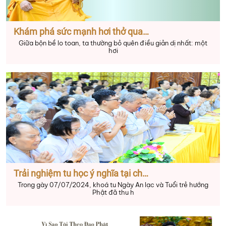
Khám phá sức mạnh hơi thở qua pháp ngữ Thầy Thích Nhật Từ cho tâm an
Giữa bộn bề lo toan, ta thường bỏ quên điều giản dị nhất: một
hơi
Trải nghiệm tu học ý nghĩa tại chùa Giác Ngộ mỗi cuối tuần
Trong gày 07/07/2024, khoá tu Ngày An lạc và Tuổi trẻ hướng
Phật đã thu h