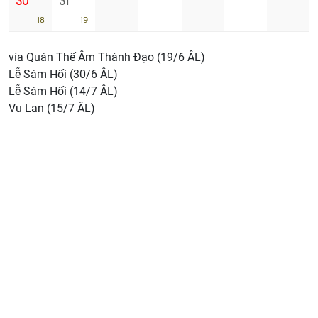
30
31
18
19
vía Quán Thế Âm Thành Đạo (19/6 ÂL)
Lễ Sám Hối (30/6 ÂL)
Lễ Sám Hối (14/7 ÂL)
Vu Lan (15/7 ÂL)
CHÙA GIÁC NGỘ
Người chịu trách nhiệm nội dung:
ĐĐ. Thích Ngộ Dũng
Liên hệ
92 Nguyễn Chí Thanh, P. Vườn Lài, Thành phố HCM