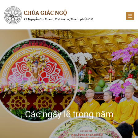
CHÙA GIÁC NGỘ
☰
92 Nguyễn Chí Thanh, P. Vườn Lài, Thành phố HCM
Các ngày lễ trong năm