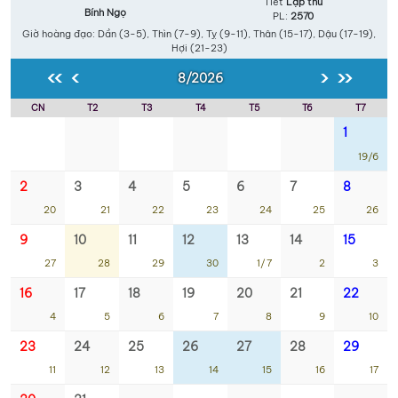
Tiết
Lập thu
Bính Ngọ
PL:
2570
Giờ hoàng đạo: Dần (3-5), Thìn (7-9), Tỵ (9-11), Thân (15-17), Dậu (17-19),
Hợi (21-23)
‹‹
‹
›
››
8/2026
CN
T2
T3
T4
T5
T6
T7
1
19/6
2
3
4
5
6
7
8
20
21
22
23
24
25
26
9
10
11
12
13
14
15
27
28
29
30
1/7
2
3
16
17
18
19
20
21
22
4
5
6
7
8
9
10
23
24
25
26
27
28
29
11
12
13
14
15
16
17