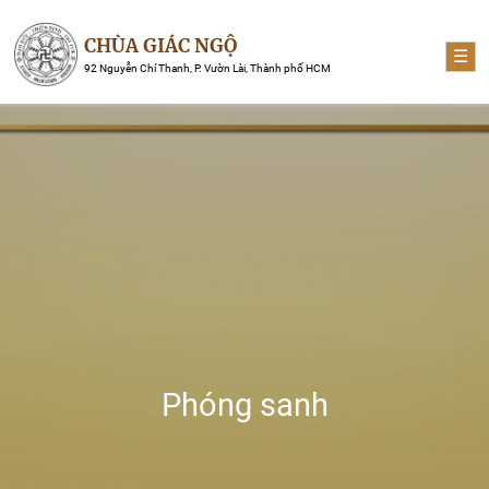
CHÙA GIÁC NGỘ
☰
92 Nguyễn Chí Thanh, P. Vườn Lài, Thành phố HCM
Phóng sanh