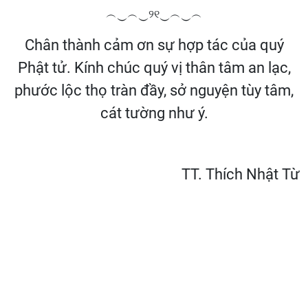
︵‿︵‿୨୧‿︵‿︵
Chân thành cảm ơn sự hợp tác của quý
Phật tử. Kính chúc quý vị thân tâm an lạc,
phước lộc thọ tràn đầy, sở nguyện tùy tâm,
cát tường như ý.
TT. Thích Nhật Từ