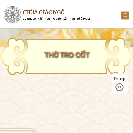
CHÙA GIÁC NGỘ
☰
92 Nguyễn Chí Thanh, P. Vườn Lài, Thành phố HCM
THỜ TRO CỐT
Đi tiếp